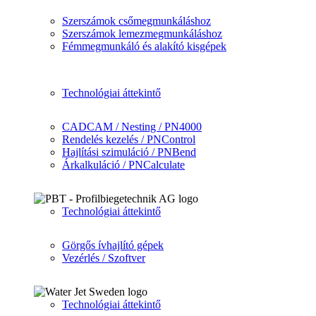
Szerszámok csőmegmunkáláshoz
Szerszámok lemezmegmunkáláshoz
Fémmegmunkáló és alakító kisgépek
Technológiai áttekintő
CADCAM / Nesting / PN4000
Rendelés kezelés / PNControl
Hajlítási szimuláció / PNBend
Árkalkuláció / PNCalculate
Technológiai áttekintő
Görgős ívhajlító gépek
Vezérlés / Szoftver
Technológiai áttekintő