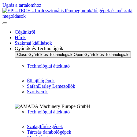
Ugrás a tartalomhoz
Cégünkről
Hírek
Szakmai kiállítások
Gyártók és Technológiák
Close Gyártók és Technológiák
Open Gyártók és Technológiák
Technológiai áttekintő
Élhajlítógépek
SafanDarley Lemezollók
Szoftverek
Technológiai áttekintő
Szalagfűrészgépek
Tárcsás darabológépek