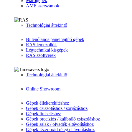
Marógépek
AME szerszámok
Technológiai áttekintő
Billenőlapos panelhajlító gépek
RAS lemezollók
Légtechnikai kisgépek
RAS szoftverek
Technológiai áttekintő
Online Showroom
Gépek éllekerekítéshez
Gépek csiszoláshoz / sorjázáshoz
Gépek finiseléshez
Gépek precíziós / kalibráló csiszoláshoz
Gépek salak / olvadék eltávolításhoz
Gépek lézer oxid réteg eltávolításhoz