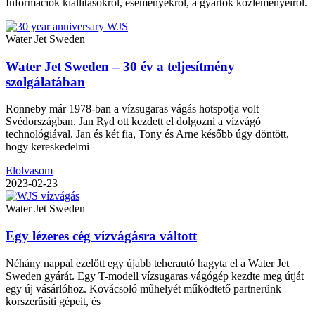
Információk kiállításokról, eseményekről, a gyártók közleményeiről.
Water Jet Sweden
Water Jet Sweden – 30 év a teljesítmény
szolgálatában
Ronneby már 1978-ban a vízsugaras vágás hotspotja volt
Svédországban. Jan Ryd ott kezdett el dolgozni a vízvágó
technológiával. Jan és két fia, Tony és Arne később úgy döntött,
hogy kereskedelmi
Elolvasom
2023-02-23
Water Jet Sweden
Egy lézeres cég vízvágásra váltott
Néhány nappal ezelőtt egy újabb teherautó hagyta el a Water Jet
Sweden gyárát. Egy T-modell vízsugaras vágógép kezdte meg útját
egy új vásárlóhoz. Kovácsoló műhelyét működtető partnerünk
korszerűsíti gépeit, és