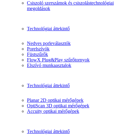
Csiszoló szerszámok és csiszolástechnológiai
megoldások
Technológiai áttekintő
Nedves porleválasztók
Porelszívók
Füstszűrők
FlowX Plug&Play szűrőtornyok
Elszívó munkaasztalok
Technológiai áttekintő
Planar 2D optikai mérőgépek
OptiScan 3D optikai mérőgépek
Accuity optikai mérőgépek
Technológiai áttekintő