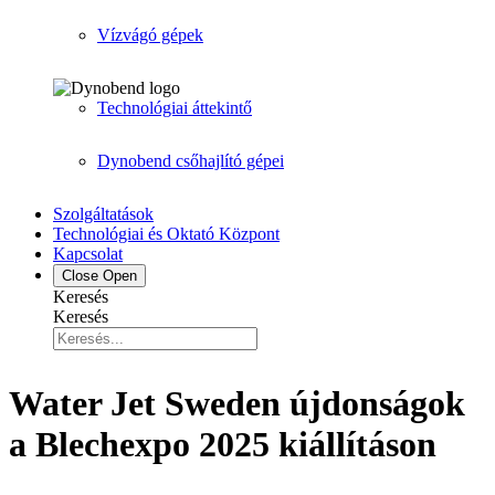
Vízvágó gépek
Technológiai áttekintő
Dynobend csőhajlító gépei
Szolgáltatások
Technológiai és Oktató Központ
Kapcsolat
Close
Open
Keresés
Keresés
Water Jet Sweden újdonságok
a Blechexpo 2025 kiállításon