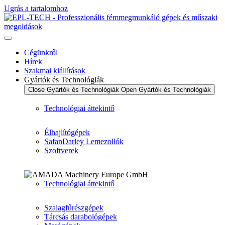
Ugrás a tartalomhoz
Cégünkről
Hírek
Szakmai kiállítások
Gyártók és Technológiák
Close Gyártók és Technológiák
Open Gyártók és Technológiák
Technológiai áttekintő
Élhajlítógépek
SafanDarley Lemezollók
Szoftverek
Technológiai áttekintő
Szalagfűrészgépek
Tárcsás darabológépek