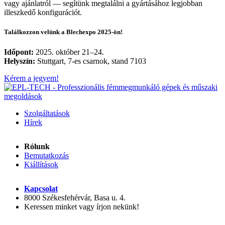
vagy ajánlatról — segítünk megtalálni a gyártásához legjobban
illeszkedő konfigurációt.
Találkozzon velünk a Blechexpo 2025-ön!
Időpont:
2025. október 21–24.
Helyszín:
Stuttgart, 7-es csarnok, stand 7103
Kérem a jegyem!
Szolgáltatások
Hírek
Rólunk
Bemutatkozás
Kiállítások
Kapcsolat
8000 Székesfehérvár, Basa u. 4.
Keressen minket vagy írjon nekünk!