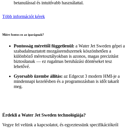
betanulással és intuitívabb használattal.
Több információt kérek
Miért fontos ez az iparágnak?
Pontosság mérettől függetlenül:
a Water Jet Sweden gépei a
szabadalmaztatott mozgásrendszernek köszönhetően a
különböző méretosztályokban is azonos, magas precizitást
biztosítanak — ez rugalmas beruházási döntéseket tesz
lehetővé.
Gyorsabb üzembe állítás:
az Edgecut 3 modern HMI-je a
mindennapi kezelésben és a programozásban is időt takarít
meg.
Érdekli a Water Jet Sweden technológiája?
Vegye fel velünk a kapcsolatot, és egyeztessünk specifikációkról