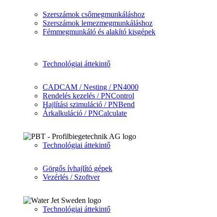
Szerszámok csőmegmunkáláshoz
Szerszámok lemezmegmunkáláshoz
Fémmegmunkáló és alakító kisgépek
Technológiai áttekintő
CADCAM / Nesting / PN4000
Rendelés kezelés / PNControl
Hajlítási szimuláció / PNBend
Árkalkuláció / PNCalculate
Technológiai áttekintő
Görgős ívhajlító gépek
Vezérlés / Szoftver
Technológiai áttekintő