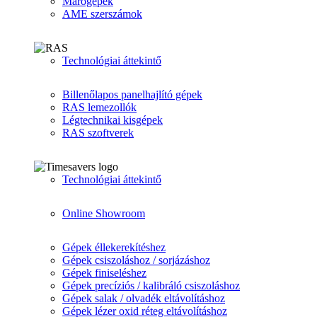
Marógépek
AME szerszámok
Technológiai áttekintő
Billenőlapos panelhajlító gépek
RAS lemezollók
Légtechnikai kisgépek
RAS szoftverek
Technológiai áttekintő
Online Showroom
Gépek éllekerekítéshez
Gépek csiszoláshoz / sorjázáshoz
Gépek finiseléshez
Gépek precíziós / kalibráló csiszoláshoz
Gépek salak / olvadék eltávolításhoz
Gépek lézer oxid réteg eltávolításhoz