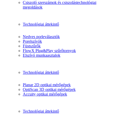
Csiszoló szerszámok és csiszolástechnológiai
megoldások
Technológiai áttekintő
Nedves porleválasztók
Porelszívók
Füstszűrők
FlowX Plug&Play szűrőtornyok
Elszívó munkaasztalok
Technológiai áttekintő
Planar 2D optikai mérőgépek
OptiScan 3D optikai mérőgépek
Accuity optikai mérőgépek
Technológiai áttekintő