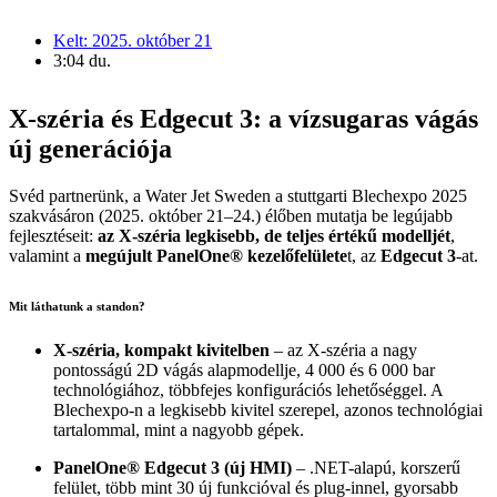
Kelt:
2025. október 21
3:04 du.
X-széria és Edgecut 3: a vízsugaras vágás
új generációja
Svéd partnerünk, a Water Jet Sweden a stuttgarti Blechexpo 2025
szakvásáron (2025. október 21–24.) élőben mutatja be legújabb
fejlesztéseit:
az X-széria legkisebb, de teljes értékű modelljét
,
valamint a
megújult PanelOne® kezelőfelülete
t, az
Edgecut 3
-at.
Mit láthatunk a standon?
X-széria, kompakt kivitelben
– az X-széria a nagy
pontosságú 2D vágás alapmodellje, 4 000 és 6 000 bar
technológiához, többfejes konfigurációs lehetőséggel. A
Blechexpo-n a legkisebb kivitel szerepel, azonos technológiai
tartalommal, mint a nagyobb gépek.
PanelOne® Edgecut 3 (új HMI)
– .NET-alapú, korszerű
felület, több mint 30 új funkcióval és plug-innel, gyorsabb